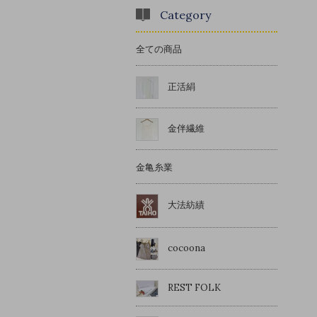
Category
全ての商品
正活絹
金伴繊維
金亀糸業
大法紡績
cocoona
REST FOLK