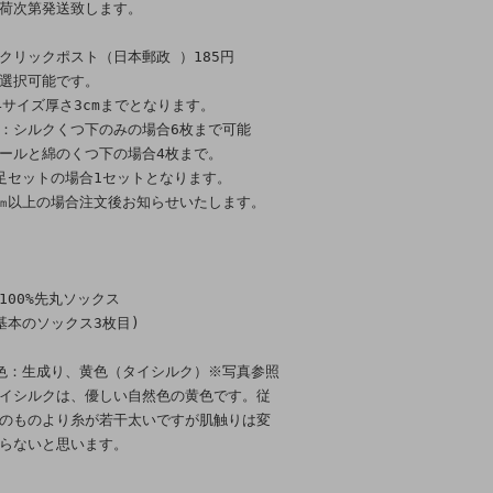
荷次第発送致します。
クリックポスト（日本郵政 ）185円
選択可能です。
4サイズ厚さ3cmまでとなります。
：シルクくつ下のみの場合6枚まで可能
ールと綿のくつ下の場合4枚まで。
足セットの場合1セットとなります。
㎝以上の場合注文後お知らせいたします。
100%先丸ソックス
基本のソックス3枚目)
色：生成り、黄色（タイシルク）※写真参照
イシルクは、優しい自然色の黄色です。従
のものより糸が若干太いですが肌触りは変
らないと思います。