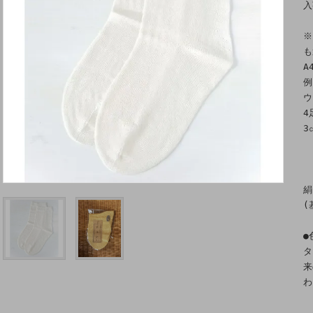
入
※
も
A
例
ウ
4
3
絹
(
●
タ
来
わ