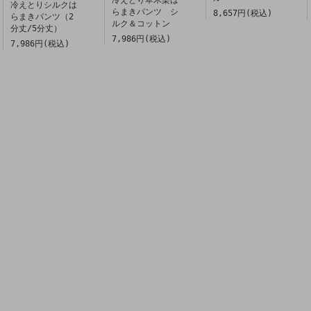
冷えとりシルクは
らまきパンツ シ
8,657円(税込)
らまきパンツ（2
ルク＆コットン
分丈/5分丈）
7,986円(税込)
7,986円(税込)