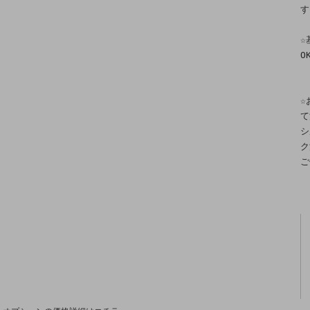
す
☆
O
☆
て
シ
ク
ご