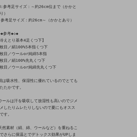
M:参考足サイズ：～約26cm位まで（かかと
り）
:参考足サイズ：約26cm～（かかとあり）
◇◆参考◆◇◆
冷えとり基本4足くつ下】
枚目／絹100%5本指くつ下
枚目／ウールor純綿5本指
枚目／絹100%先丸くつ下
枚目／ウールor純綿先丸くつ下
絹は吸水性、保湿性に優れているのでとても
たたかです。
ウールは汗を吸収して放湿性も高いのでジメ
メしたりムレたりしないので夏にもオスス
です。
天然素材（絹、綿、ウールなど）を重ねるこ
でさらに保温とでデトックス効果がUPしま