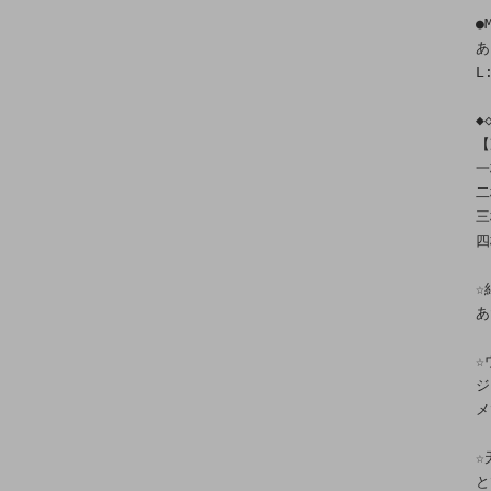
●
あ
L
◆
【
一
二
三
四
☆
あ
☆
ジ
メ
☆
と