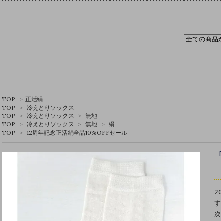
TOP
>
正活絹
TOP
>
冷えとりソックス
TOP
>
冷えとりソックス
>
無地
TOP
>
冷えとりソックス
>
無地
>
絹
TOP
>
12周年記念正活絹全品10%OFFセール
2
す
次