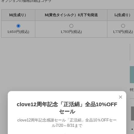
オプションの価格詳細はコチラ
M(生成り）
M(黄色タイシルク）8月下旬発送
L(生成り）
1,650円(税込)
1,793円(税込)
1,771円(税込)
特
×
clove12周年記念「正活絹」全品10%OFF
セール
clove12周年記念感謝セール「正活絹」全品10％OFFセー
ル7/20～8/31まで