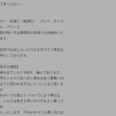
了承ください。
ラー：生成り（無漂白）、グレー、チャコ
ル、ブラック
肌の弱い方は無漂白の生成りをお勧めいた
ます。
店頭でお試しもいただけますのでご来店も
待ちしております。
店主の感想】
紐も全てシルク100％、編んであります。
手のシルクに比べ少し厚みがあり夏暑いの
は？と思われる方もいらっしゃると思いま
が
をかいでも肌にくっついてしまう事もな
、シルクは乾きも早いので汗をよく吸って
れ
らっとします。汗をかきそうな暑い日には