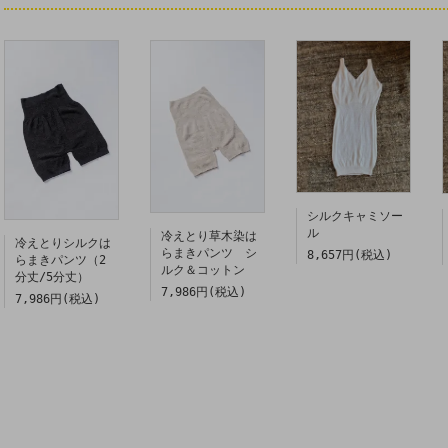
シルクキャミソー
ル
冷えとり草木染は
冷えとりシルクは
らまきパンツ シ
8,657円(税込)
らまきパンツ（2
ルク＆コットン
分丈/5分丈）
7,986円(税込)
7,986円(税込)