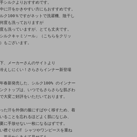
手シルクよりおすすめです。
中に汗をかきやすい方にもおすすめです。
ルク100％ですがネットで洗濯機、陰干し
何度も洗っておりますが
度も洗っていますが、とても丈夫です。
シルクキャミソール」（こちらをクリッ
）もございます。
下、メーカーさんのサイトより
冷えしにくい！さらさらインナー新登場
年春新発売した、シルク100% のインナー
ンクトップは、いつでもさらさらな肌ざわ
で大変ご好評をいただいております。
った汗を外側の服にすばやく移すため、着
いることを忘れるほどよく肌になじみ、
夏に手放せない一枚になるはずです。
い襟ぐりのT シャツやワンピースを重ね
、首元からあえて見せても。