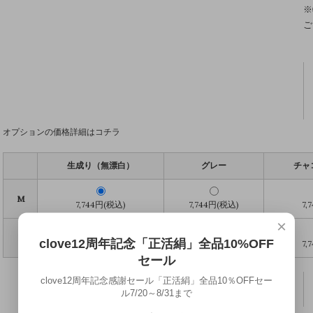
※
ご
オプションの価格詳細はコチラ
生成り（無漂白）
グレー
チャ
M
7,744円(税込)
7,744円(税込)
7,
×
L
clove12周年記念「正活絹」全品10%OFF
7,744円(税込)
7,744円(税込)
7,
セール
clove12周年記念感謝セール「正活絹」全品10％OFFセー
ル7/20～8/31まで