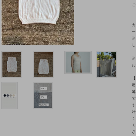
ご
カ
ー
※
し
※
お
【
肩
薄
で
す
汗
く
く
さ