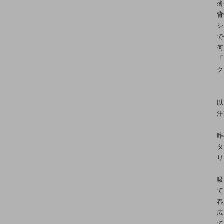
薄
背
シ
で
何
「
ク
以
汗
昨
タ
り
吸
て
春
広
て