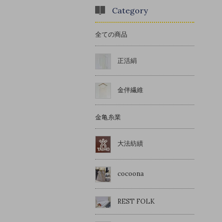
Category
全ての商品
正活絹
金伴繊維
金亀糸業
大法紡績
cocoona
REST FOLK