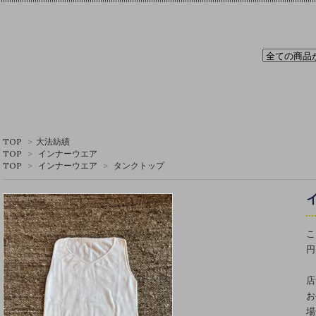
TOP
>
大法紡績
TOP
>
インナーウエア
TOP
>
インナーウエア
>
タンクトップ
こ
円
店
お
場