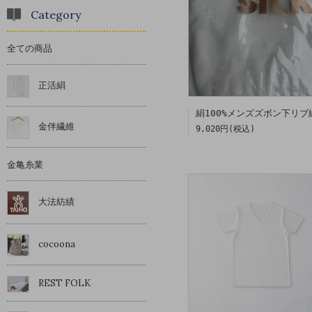
Category
全ての商品
正活絹
絹100%メンズズボン下リブ
金伴繊維
9,020円(税込)
金亀糸業
大法紡績
cocoona
REST FOLK