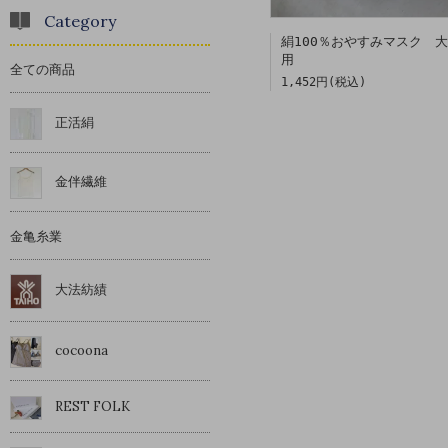
Category
絹100％おやすみマスク 
用
全ての商品
1,452円(税込)
正活絹
金伴繊維
金亀糸業
大法紡績
cocoona
REST FOLK