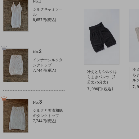
1
No.
シルクキャミソー
ル
8,657円(税込)
2
No.
インナーシルクタ
ンクトップ
冷
7,744円(税込)
冷えとりシルクは
ら
らまきパンツ（2
ル
分丈/5分丈）
7,
7,986円(税込)
3
No.
シルクと美濃和紙
のタンクトップ
7,744円(税込)