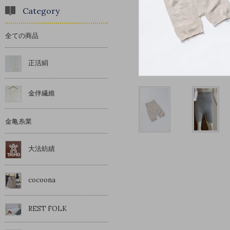
Category
全ての商品
正活絹
金伴繊維
金亀糸業
大法紡績
cocoona
REST FOLK