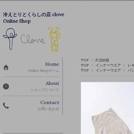
冷えとりとくらしの店 clove
Online Shop
TOP
>
大法紡績
Home
TOP
>
インナーウエア
>
レ
TOP
>
インナーウエア
>
パ
Online Shopホーム
About
ショップについて
Contact
お問い合わせ