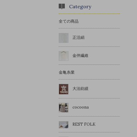
Category
全ての商品
正活絹
金伴繊維
金亀糸業
大法紡績
cocoona
REST FOLK