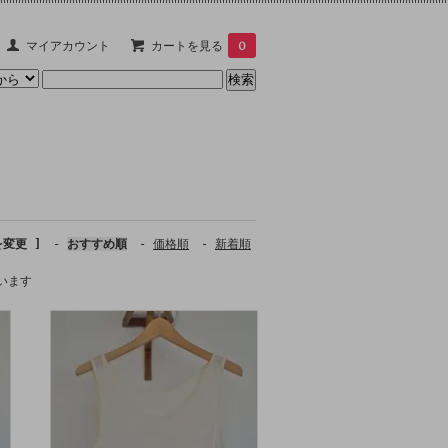
マイアカウント
カートを見る
0
を変更 ]
-
おすすめ順
-
価格順
-
新着順
ています