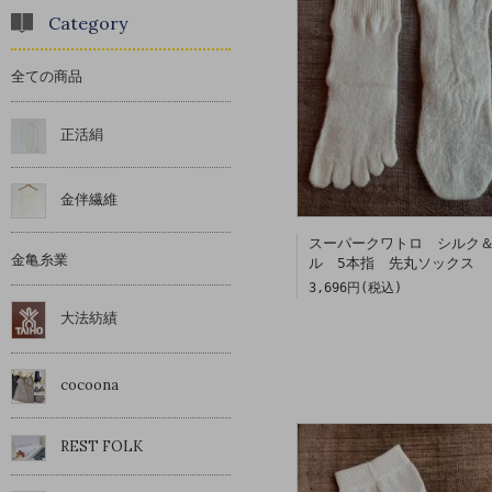
Category
全ての商品
正活絹
金伴繊維
スーパークワトロ シルク
金亀糸業
ル 5本指 先丸ソックス
3,696円(税込)
大法紡績
cocoona
REST FOLK