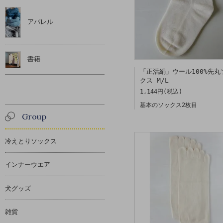
アパレル
書籍
「正活絹」ウール100%先丸
クス M/L
1,144円(税込)
基本のソックス2枚目
Group
冷えとりソックス
インナーウエア
犬グッズ
雑貨