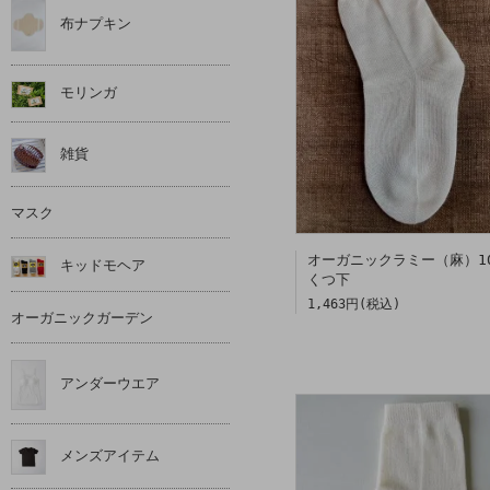
布ナプキン
モリンガ
雑貨
マスク
オーガニックラミー（麻）1
キッドモヘア
くつ下
1,463円(税込)
オーガニックガーデン
アンダーウエア
メンズアイテム